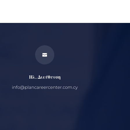

Ηλ. Διεύθυνση
info@plancareercenter.com.cy